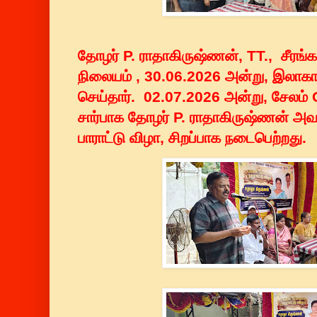
தோழர் P. ராதாகிருஷ்ணன், TT., சீர
நிலையம் , 30.06.2026 அன்று, இலா
செய்தார். 02.07.2026 அன்று, சேலம
சார்பாக தோழர் P. ராதாகிருஷ்ணன் அவ
பாராட்டு விழா, சிறப்பாக நடைபெற்றது.