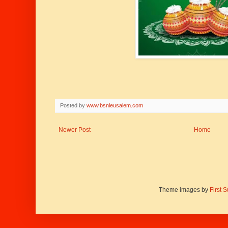
Posted by
www.bsnleusalem.com
Newer Post
Home
Theme images by
First 