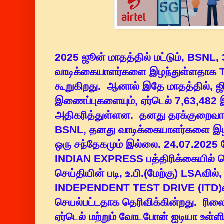
2025 ஜூன் மாதத்தில் மட்டும், BSNL,
வாடிக்கையாளர்களை இழந்துள்ளதாக 
கூறுகிறது. ஆனால் இதே மாதத்தில், 
இணைப்புகளையும், ஏர்டெல் 7,63,482
அதிகரித்துள்ளன. தனது தரக்குறைவ
BSNL, தனது வாடிக்கையாளர்களை இழந்
ஒரு சந்தேகமும் இல்லை. 24.07.2025
INDIAN EXPRESS பத்திரிக்கையில்
செய்தியின் படி, உ.பி.(மேற்கு) LSAவில
INDEPENDENT TEST DRIVE (ITD)வ
செயல்பட்டதாக தெரிவிக்கின்றது. ரில
ஏர்டெல் மற்றும் வோடபோன் ஐடியா உள்ள