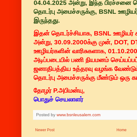
04.04.2025 அன்று, இந்த பிரச்சனை
தொடர்பு அமைச்சருக்கு, BSNL ஊழியர் 
இருந்தது.
இதன் தொடர்ச்சியாக, BSNL ஊழியர் ச
அன்று, 30.09.2000க்கு முன், DOT, D
ஊழியர்களின் வாரிசுகளாக, 01.10.2000
அடிப்படையில் பணி நியமனம் செய்யப்பட
ஜனாதிபத்திய உத்தரவு வழங்க வேண்ட
தொடர்பு அமைச்சருக்கு மீண்டும் ஒரு கட
தோழர் P.அபிமன்யு,
பொதுச் செயலாளர்
Posted by
www.bsnleusalem.com
Newer Post
Home