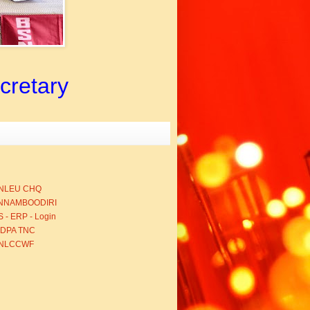
ecretary
NLEU CHQ
NNAMBOODIRI
 - ERP - Login
BDPA TNC
NLCCWF