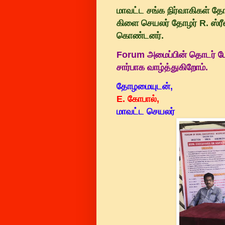
மாவட்ட சங்க நிர்வாகிகள் த
கிளை செயலர் தோழர் R. ஸ்ரீ
கொண்டனர்.
Forum அமைப்பின் தொடர் போர
சார்பாக வாழ்த்துகிறோம்.
தோழமையுடன்,
E. கோபால்,
மாவட்ட செயலர்