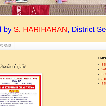
d by
S. HARIHARAN
, District S
 FORMS
LINKS
BS
வெல்லட்டும்!
VA
ESS
AI
BS