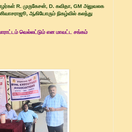
ோழர்கள் R. முருகேசன், D. கவிதா, GM அலுவலக
னிவாசராஜூ, ஆகியோரும் நிகழ்வில் கலந்து
ாட்டம் வெல்லட்டும் என மாவட்ட சங்கம்