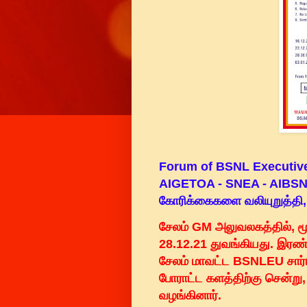
Forum of BSNL Executive 
AIGETOA - SNEA - AIBSNL
கோரிக்கைகளை வலியுறுத்தி, ந
சேலம் GM அலுவலகத்தில், மூ
28.12.21 துவங்கியது. இரண்
சேலம் மாவட்ட BSNLEU சார
போராட்ட களத்திற்கு சென்று
வழங்கினார்.