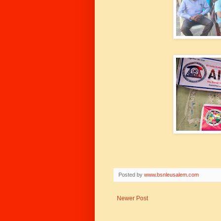
Posted by
www.bsnleusalem.com
Newer Post