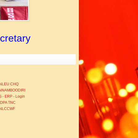
ecretary
NLEU CHQ
NNAMBOODIRI
 - ERP - Login
BDPA TNC
NLCCWF