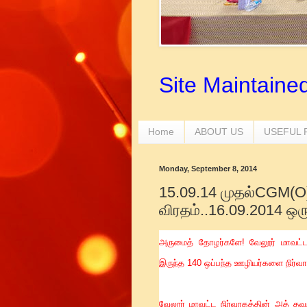
Site Maintaine
Home
ABOUT US
USEFUL
Monday, September 8, 2014
15.09.14 முதல்CGM(
விரதம்..16.09.2014 ஒரு
அருமைத் தோழர்களே! வேலூர் மாவட்ட
இருந்த 140 ஒப்பந்த ஊழியர்களை நிர்வாக
வேலூர் மாவட்ட நிர்வாகத்தின் அத் தவற