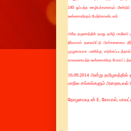
140 ஒப்பந்த ஊழியர்களையும் மீண்டும
உண்ணாவிரதம் மேற்கொண்டனர்.
அதே தருணத்தில் நமது தமிழ் மாநிலம் மு
நிர்வாகம் தலையிட்டு பிரச்சனையை தீர
முழுமையாக பணிக்கு எடுக்கப்படத்தால்
காலவரையற்ற உண்ணாவிரத போராட்டத்த
16.09.2014 அன்று தமிழகத்தில் 
மாநில சங்கங்களும் அறைகூவல்
தோழமையுடன் E. கோபால், மாவட