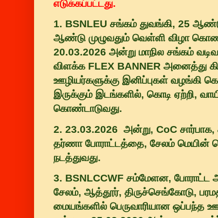
எடுக்கப்பட்டது.
1. BSNLEU சங்கம் துவங்கி, 25 ஆண்ட
ஆண்டு முழுவதும் வெள்ளி விழா கொண்ட
20.03.2026 அன்று மாநில சங்கம் வடி
விளக்க FLEX BANNER அனைத்து கிள
ஊழியர்களுக்கு இனிப்புகள் வழங்கி க
இருக்கும் இடங்களில், கொடி ஏற்றி, வாயி
கொண்டாடுவது.
2. 23.03.2026 அன்று, CoC சார்பாக, 
தர்ணா போராட்டத்தை, சேலம் மெயின்
நடத்துவது.
3. BSNLCCWF சம்மேளன, போராட்ட அற
சேலம், ஆத்தூர், திருச்செங்கோடு, பர
மையங்களில் பெருவாரியான ஒப்பந்த ஊ