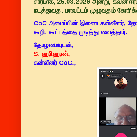
சார்பாக, 25.03.2026 அன்று, கவன ஈர்ப்ப
நடத்துவது, மாவட்டம் முழுவதும் கோர
CoC அமைப்பின் இணை கன்வீனர், தோழர
கூறி, கூட்டத்தை முடித்து வைத்தார்.
தோழமையுடன்,
S. ஹரிஹரன்,
கன்வீனர் CoC.,