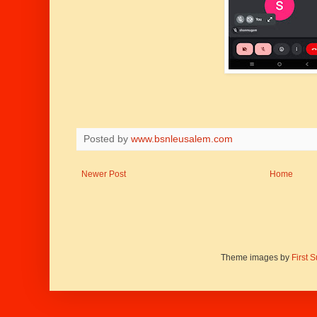
Posted by
www.bsnleusalem.com
Newer Post
Home
Theme images by
First 