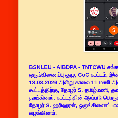
BSNLEU - AIBDPA - TNTCWU சங்கங்
ஒருங்கிணைப்பு குழு, CoC கூட்டம், 
18.03.2026 அன்று காலை 11 மணி அள
கூட்டத்திற்கு, தோழர் S. தமிழ்மணி,
தாங்கினார். கூட்டத்தின் ஆய்படு பொர
தோழர் S. ஹரிஹரன், ஒருங்கிணைப்பாள
வழங்கினார்.