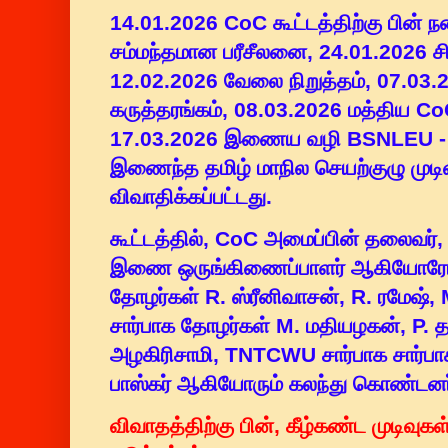
14.01.2026 CoC கூட்டத்திற்கு பின் 
சம்மந்தமான பரீசீலனை, 24.01.2026 சிற
12.02.2026 வேலை நிறுத்தம், 07.03
கருத்தரங்கம், 08.03.2026 மத்திய CoC
17.03.2026 இணைய வழி BSNLEU -
இணைந்த தமிழ் மாநில செயற்குழு முடிவ
விவாதிக்கப்பட்டது.
கூட்டத்தில், CoC அமைப்பின் தலைவர்,
இணை ஒருங்கிணைப்பாளர் ஆகியோரோட
தோழர்கள் R. ஸ்ரீனிவாசன், R. ரமேஷ்
சார்பாக தோழர்கள் M. மதியழகன், P. த
அழகிரிசாமி, TNTCWU சார்பாக சார்பாக
பாஸ்கர் ஆகியோரும் கலந்து கொண்டனர
விவாதத்திற்கு பின், கீழ்கண்ட முடிவு