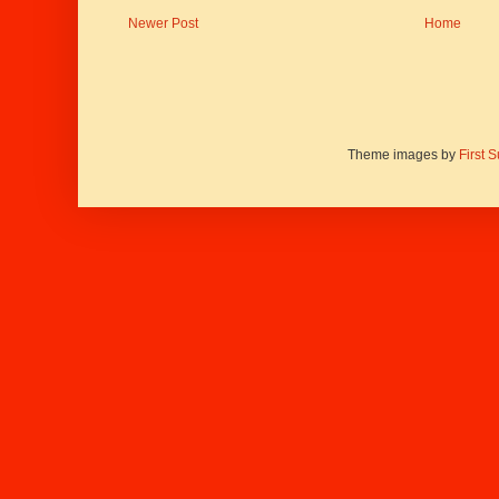
Newer Post
Home
Theme images by
First 