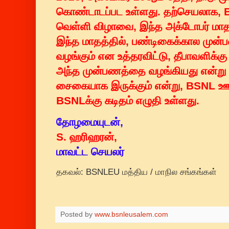
கொண்டாடப்பட உள்ளது. தற்செயலாக, 
வெள்ளி விழாவை, இந்த அக்டோபர் மாத
இந்த மாதத்தில், பண்டிகைக்கால முன்ப
வழங்கும் என உத்தரவிட்டு, தீபாவளிக்க
அந்த முன்பணத்தை வழங்கியது என்று 
சைகையாக இருக்கும் என்று, BSNL ஊழ
BSNLக்கு கடிதம் எழுதி உள்ளது.
தோழமையுடன்,
S. ஹரிஹரன்,
மாவட்ட செயலர்
தகவல்: BSNLEU மத்திய / மாநில சங்கங்கள்
Posted by
www.bsnleusalem.com