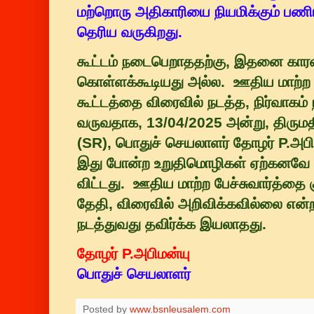
மற்றொரு அதிகாரியை நியமிக்கும் பணிய
தெரிய வருகிறது.
கூட்டம் நடைபெறாததற்கு, இதனை காரண
கொள்ளக்கூடியது அல்ல. ஊதிய மாற்ற ப
கூட்டத்தை விரைவில் நடத்த, நிர்வாகம்
வருவதாக, 13/04/2025 அன்று, திரு
(SR), பொதுச் செயலாளர் தோழர் P.அபிம
இது போன்ற உறுதிமொழிகள் ஏற்கனவே ந
விட்டது. ஊதிய மாற்ற பேச்சுவார்த்தை 
தேதி, விரைவில் அறிவிக்கவில்லை என்றால
நடத்துவது தவிர்க்க இயலாதது.
தோழர் P.அபிமன்யு
பொதுச் செயலாளர்
Posted by
www.bsnleusalem.com