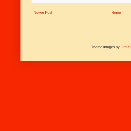
Newer Post
Home
Theme images by
First 