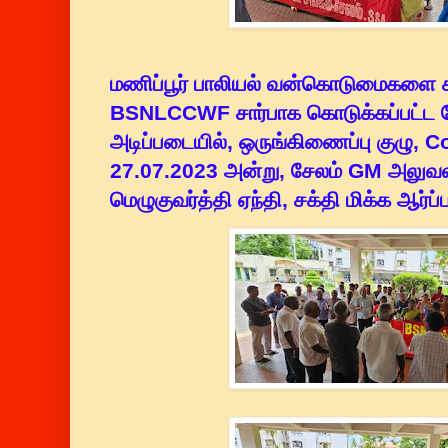
மணிப்பூர் பாலியல் வன்கொடுமைகளை 
BSNLCCWF சார்பாக கொடுக்கப்பட்ட 
அடிப்படையில், ஒருங்கிணைப்பு குழு, C
27.07.2023 அன்று, சேலம் GM அலுவல
மெழுகுவர்த்தி ஏந்தி, சக்தி மிக்க ஆர்ப