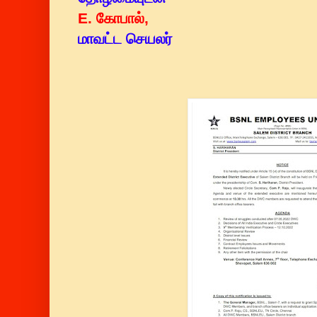
E. கோபால்,
மாவட்ட செயலர்