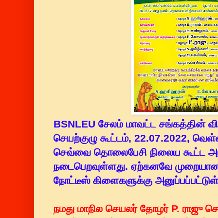
BSNLEU சேலம் மாவட்ட சங்கத்தின் வ
செயற்குழு கூட்டம், 22.07.2022, வெள
செவ்வை தொலைபேசி நிலைய கூட்ட அர
நடைபெறவுள்ளது. ஏற்கனவே முறையான 
நோட்டீஸ் கிளைகளுக்கு அனுப்பப்பட்டு
நமது மாநில செயலர் தோழர் P. ராஜு ச