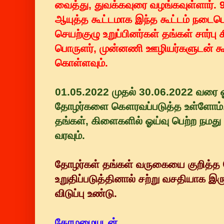
வைத்து, துவக்கவுரை வழங்கவுள்ளார். 9வத
ஆயுத்த கூட்டமாக இந்த கூட்டம் நடைப
செயற்குழு உறுப்பினர்கள் தங்கள் சார்ப
பொருளர், முன்னணி ஊழியர்களுடன் கூட
கொள்ளவும்.
01.05.2022 முதல் 30.06.2022 வரை ஓ
தோழர்களை கௌரவப்படுத்த உள்ளோம்.
தங்கள், கிளைகளில் ஓய்வு பெற்ற ந
வரவும்.
தோழர்கள் தங்கள் வருகையை குறித்த ந
உறுதிப்படுத்தினால் சற்று வசதியாக இருக
விடுப்பு உண்டு.
தோழமையுடன்