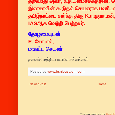
தற்போது அவர், நிதியமைச்சகத்தின்,
இலாகாவின் கூடுதல் செயலராக பணியாற்
தமிழ்நாட்டை சார்ந்த திரு K.ராஜாராம
IASஆக வெற்றி பெற்றவர்.
தோழமையுடன்
E. கோபால்,
மாவட்ட செயலர்
தகவல்: மத்திய மாநில சங்கங்கள்
Posted by
www.bsnleusalem.com
Newer Post
Home
Theme images by
First 