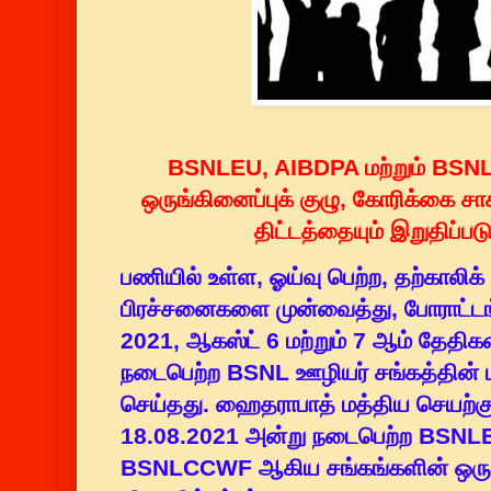
BSNLEU, AIBDPA மற்றும் BSN
ஒருங்கினைப்புக் குழு, கோரிக்கை ச
திட்டத்தையும் இறுதிப்பட
பணியில் உள்ள, ஓய்வு பெற்ற, தற்காலிக்
பிரச்சனைகளை முன்வைத்து, போராட்ட
2021, ஆகஸ்ட் 6 மற்றும் 7 ஆம் தேதிக
நடைபெற்ற BSNL ஊழியர் சங்கத்தின் மத
செய்தது. ஹைதராபாத் மத்திய செயற்கு
18.08.2021 அன்று நடைபெற்ற BSNLEU
BSNLCCWF ஆகிய சங்கங்களின் ஒருங்க