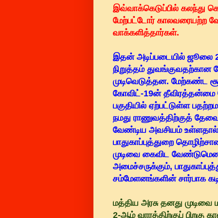
இவ்வாக்கெடுப்பில் கலந்து 
மேற்பட்டோர் காலவரையற்ற வே
வாக்களித்தார்கள்.
இதன் அடிப்படையில் ஜூலை 2
நிறுத்தம் துவங்குவதற்கான
முடிவெடுத்தன. மேற்கண்ட சூழ
கோவிட்-19ன் தீவிரத்தன்மை 
பகுதியில் ஏற்பட்டுள்ள பதற்
நமது ராணுவத்திற்குத் தே
வேண்டிய அவசியம் உள்ளதால் 
பாதுகாப்புத்துறை தொழிற்ச
முடிவை கைவிட வேண்டுமென இது
அமைச்சருக்கும், பாதுகாப்ப
சம்மேளனங்களின் சார்பாக கடி
மத்திய அரசு தனது முடிவை
2-ஆம் வாரத்திற்குப் பிறகு