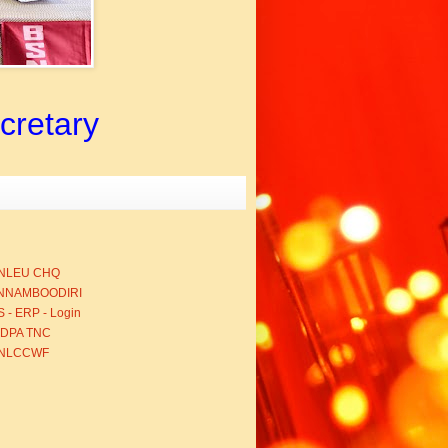
ecretary
NLEU CHQ
NNAMBOODIRI
 - ERP - Login
BDPA TNC
NLCCWF