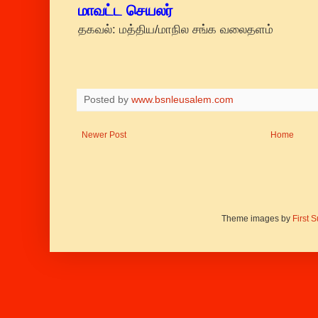
மாவட்ட செயலர்
தகவல்: மத்திய/மாநில சங்க வலைதளம்
Posted by
www.bsnleusalem.com
Newer Post
Home
Theme images by
First 