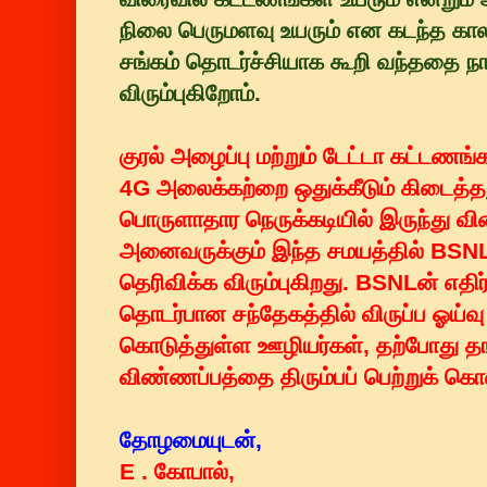
நிலை பெருமளவு உயரும் என கடந்த கா
சங்கம் தொடர்ச்சியாக கூறி வந்ததை நா
விரும்புகிறோம்.
குரல் அழைப்பு மற்றும் டேட்டா கட்டணங்
4G அலைக்கற்றை ஒதுக்கீடும் கிடைத்த
பொருளாதார நெருக்கடியில் இருந்து வி
அனைவருக்கும் இந்த சமயத்தில் BSNL
தெரிவிக்க விரும்புகிறது. BSNLன் எத
தொடர்பான சந்தேகத்தில் விருப்ப ஓய்வு த
கொடுத்துள்ள ஊழியர்கள், தற்போது த
விண்ணப்பத்தை திரும்பப் பெற்றுக் கொ
தோழமையுடன்,
E . கோபால்,