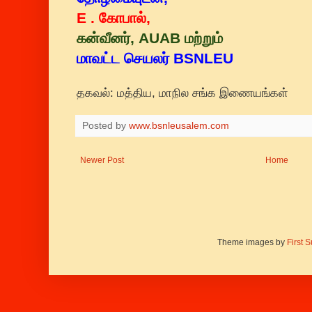
E . கோபால்,
கன்வீனர், AUAB மற்றும்
மாவட்ட செயலர் BSNLEU
தகவல்: மத்திய, மாநில சங்க இணையங்கள்
Posted by
www.bsnleusalem.com
Newer Post
Home
Theme images by
First 