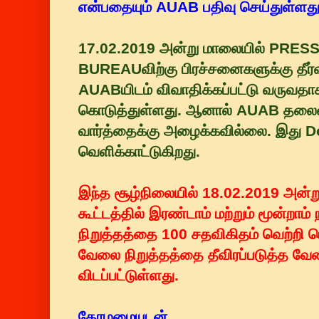
என்பதையும் AUAB பதிவு செய்துள்ளத
17.02.2019 அன்று மாலையில் PRE
BUREAUவிற்கு பிரச்சனைகளுக்கு தீர்
AUABயிடம் விவாதிக்கப்பட்டு வருவ
கொடுத்துள்ளது. ஆனால் AUAB தலைவ
வார்த்தைக்கு அழைக்கவில்லை. இது D
வெளிக்காட்டுகிறது.
இந்த சூழ்நிலையில் 18.02.2019 அன்
கூட்டத்தில் இரண்டாம் மற்றும் மூன்றாம
நிறுத்தத்தை 100 சதவிகிதம் வெற்றி ப
வேலை நிறுத்தத்தை தீவிரப்படுத்த வ
விடப்பட்டுள்ளது.
தோழமையுடன்,