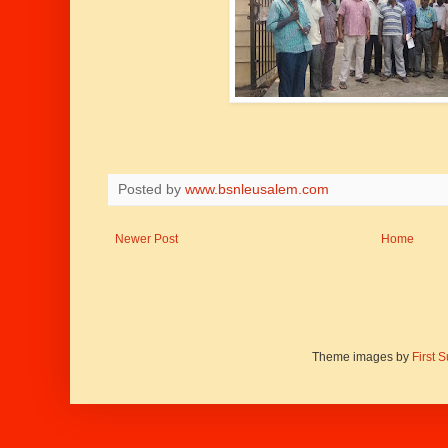
Posted by
www.bsnleusalem.com
Newer Post
Home
Theme images by
First 