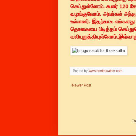
செய்துள்ளோம். சுமார் 120
வழங்குவோம். அவர்கள் அந்த 
உள்ளனர். இதற்காக எங்களது 
தொகையை பிடித்தம் செய்து
வலியுறுத்தியுள்ளோம்.இவ்வாற
Posted by
www.bsnleusalem.com
Newer Post
Th