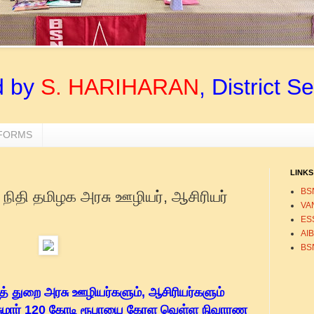
d by
S. HARIHARAN
, District S
 FORMS
LINKS
BS
ிதி தமிழக அரசு ஊழியர், ஆசிரியர்
VA
ESS
AI
BS
் துறை அரசு ஊழியர்களும், ஆசிரியர்களும்
சுமார் 120 கோடி ரூபாயை கேரள வெள்ள நிவாரண