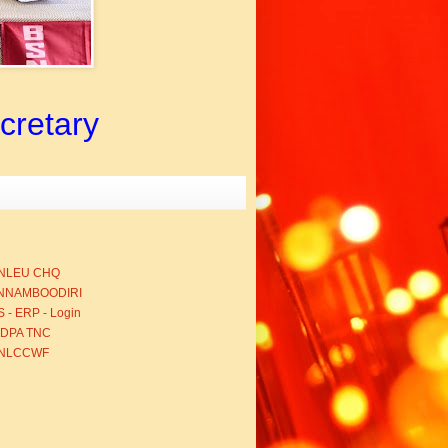
ecretary
NLEU CHQ
NNAMBOODIRI
 - ERP - Login
BDPA TNC
NLCCWF