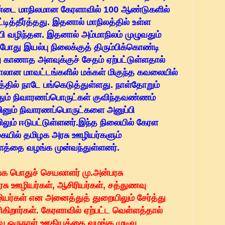
ண்டை மாநிலமான கேரளாவில் 100 ஆண்டுகளில்
த்தீர்த்தது. இதனால் மாநிலத்தில் உள்ள
 வழிந்தன. இதனால் அம்மாநிலம் முழுவதும்
போது இயல்பு நிலைக்குத் திரும்பிக்கொண்டி
ாறு காணாத அளவுக்குச் சேதம் ஏற்பட்டுள்ளதால்
பாலான மாவட்டங்களில் மக்கள் மிகுந்த கவலையில்
த்தில் நாடே பங்கெடுத்துள்ளது. நாள்தோறும்
தும் நிவாரணப்பொருட்கள் குவிந்தவண்ணம்
்பினும் நிவாரணப்பொருட்களை அனுப்பி
ும் ஈடுபட்டுள்ளனர்.இந்த நிலையில் கேரள
கையில் தமிழக அரசு ஊழியர்களும்
பளத்தை வழங்க முன்வந்துள்ளனர்.
ங்க பொதுச் செயலாளர் மு.அன்பரசு
சு ஊழியர்கள், ஆசிரியர்கள், சத்துணவு
யர்கள் என அனைத்துத் துறையிலும் சேர்த்து
ிகிறார்கள். கேரளாவில் ஏற்பட்ட வெள்ளத்தால்
உதவ ஒருநாள் ஊதியத்தை வழங்க முடிவு