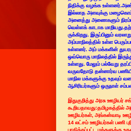
நிதிக்கு வழங்க உள்ளனர்.அ
இல்லாத அளவுக்கு மழைகொட்டி
அனைத்து அணைகளும் நிரம்பி
வெள்ளக் காடாக மாறியது.தற்
ருக்கிறது. இருப்பினும் வரல
அம்மாநிலத்தில் உள்ள பெரும்
உள்ளனர். அம் மக்களின் துயர
ஒவ்வொரு மாநிலத்தில் இருந்
உள்ளது. மேலும் பல்வேறு தரப
வருவதோடு தன்னார்வ பணியில
மாநில மக்களுக்கு உதவும் வ
ஆசிரியர்களும் ஒருநாள் சம்
இதுகுறித்து அரசு ஊழியர் ச
கூறியதாவது:தமிழகத்தில் அர
ஊழியர்கள், அங்கன்வாடி ஊழி
14 லட்சம் ஊழியர்கள் பணி புர
பாதிக்கப்பட்ட மக்களுக்கு 