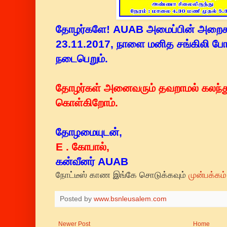
தோழர்களே! AUAB அமைப்பின் அறைக
23.11.2017, நாளை மனித சங்கிலி போரா
நடைபெறும்.
தோழர்கள் அனைவரும் தவறாமல் கலந்து
கொள்கிறோம்.
தோழமையுடன்,
E . கோபால்,
கன்வீனர் AUAB
நோட்டீஸ் காண இங்கே சொடுக்கவும்
முன்பக்கம்
Posted by
www.bsnleusalem.com
Newer Post
Home