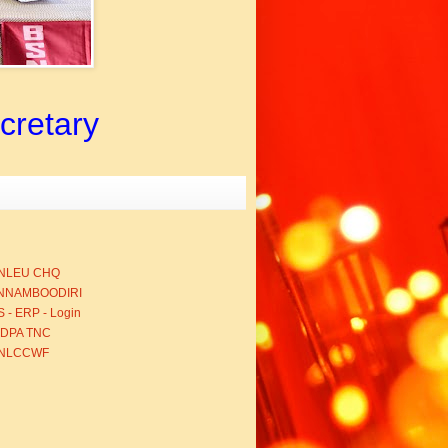
ecretary
NLEU CHQ
NNAMBOODIRI
 - ERP - Login
BDPA TNC
NLCCWF