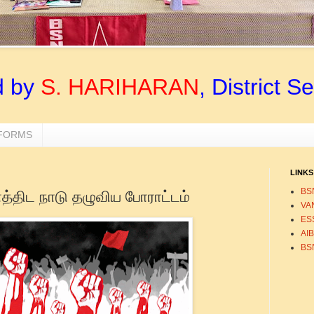
d by
S. HARIHARAN
, District S
 FORMS
LINKS
BS
்திட நாடு தழுவிய போராட்டம்
VA
ESS
AI
BS