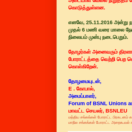
அடையாள வேலை நிறுத்தம் செ
கொடுத்துள்ளன.
எனவே, 25.11.2016 அன்று ந
முதல் 6 மணி வரை மாலை நே
நிலையம் முன்பு நடைபெறும்.
தோழர்கள் அனைவரும் திரளாக
போராட்டத்தை வெற்றி பெற ச
கொள்கிறேன்.
தோழமையுடன்,
E . கோபால்,
அமைப்பாளர்,
Forum of BSNL Unions an
மாவட்ட செயலர், BSNLEU
மத்திய சங்கங்கள் போராட்ட பிரகடனம்
மாநில சங்கங்கள் போராட்ட அறைகூவல்