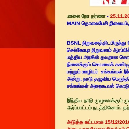
மாலை நேர தர்ணா
-
25.11.2
MAIN தொலைபேசி நிலையம்,
BSNL நிறுவனத்திடமிருந்து
செல்கோபுர நிறுவனம் ஆரம்பிக்
மத்திய அரசின் தவறான கொள
நினைக்கும் செயலைக் கண்டி
மற்றும் ஊழியர் சங்கங்கள்
அன்று, நாடு தழுவிய பெருந்த
சங்கங்கள் அறைகூவல் கொடு
இந்திய நாடு முழுமைக்கும் ம
ஆர்ப்பாட்டம் நடத்தினோம். த
அடுத்த கட்டமாக 15/12/2016