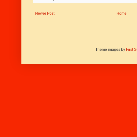
Newer Post
Home
Theme images by
First 