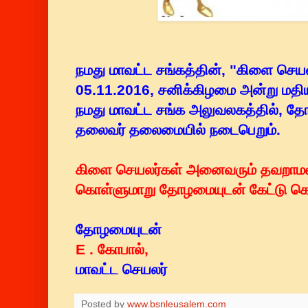
நமது மாவட்ட சங்கத்தின், "கிளை செயலர
05.11.2016, சனிக்கிழமை அன்று மதிய
நமது மாவட்ட சங்க அலுவலகத்தில், தோ
தலைவர் தலைமையில் நடைபெறும்.
கிளை செயலர்கள் அனைவரும் தவறாமல் க
கொள்ளுமாறு தோழமையுடன் கேட்டு க
தோழமையுடன்
E . கோபால்,
மாவட்ட செயலர்
Posted by
www.bsnleusalem.com