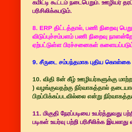
கமிட்டி கூட்டம் நடைபெறும். ஊழியர் தரப்
பரிசிலிக்கபடும்.
8. ERP திட்டத்தால், பணி நிறைவு பெற
விடுப்புச்சம்பளம் பணி நிறைவு நாளன்ற
ஏற்பட்டுள்ள பிரச்சனைகள் களையப்படும
9. சீருடை சம்பந்தமாக புதிய கொள்கை 
10. விதி 8ன் கீழ் ஊழியர்களுக்கு மாற்
) வழங்குவதற்கு நிர்வாகத்தால் தடைய
பிறப்பிக்கப்படவில்லை என்று நிர்வாகத்தர
11. மிகுதி நேரப்படியை உயர்த்துவது பற்
படிகள் உயர்வு பற்றி பரிசீலிக்க இயலாது