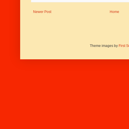
Newer Post
Home
Theme images by
First 