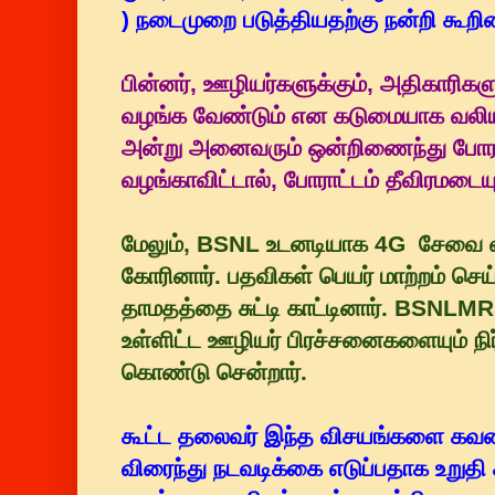
) நடைமுறை படுத்தியதற்கு நன்றி கூறின
பின்னர், ஊழியர்களுக்கும், அதிகாரிக
வழங்க வேண்டும் என கடுமையாக வலியு
அன்று அனைவரும் ஒன்றிணைந்து போர
வழங்காவிட்டால், போராட்டம் தீவிரமடையு
மேலும், BSNL உடனடியாக 4G சேவை 
கோரினார். பதவிகள் பெயர் மாற்றம் செய
தாமதத்தை சுட்டி காட்டினார். BSNLMR
உள்ளிட்ட ஊழியர் பிரச்சனைகளையும் நி
கொண்டு சென்றார்.
கூட்ட தலைவர் இந்த விசயங்களை கவன
விரைந்து நடவடிக்கை எடுப்பதாக உறுதி 