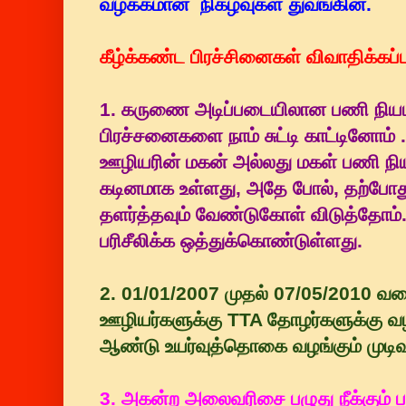
வழக்கமான நிகழ்வுகள் துவங்கின.
கீழ்க்கண்ட பிரச்சினைகள் விவாதிக்கப்
1. கருணை அடிப்படையிலான பணி நியமன
பிரச்சனைகளை நாம் சுட்டி காட்டினோம் .
ஊழியரின் மகன் அல்லது மகள் பணி நி
கடினமாக உள்ளது, அதே போல், தற்ப
தளர்த்தவும் வேண்டுகோள் விடுத்தோம்
பரிசீலிக்க ஒத்துக்கொண்டுள்ளது.
2. 01/01/2007 முதல் 07/05/2010 வரை
ஊழியர்களுக்கு TTA தோழர்களுக்கு வ
ஆண்டு உயர்வுத்தொகை வழங்கும் முடிவு ப
3. அகன்ற அலைவரிசை பழுது நீக்கும்