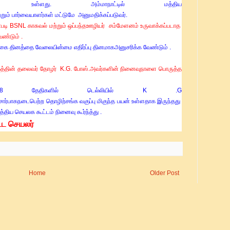
உள்ளது. அம்மாநாட்டில் மத்திய
்றும்
பார்வையாளர்கள்
மட்டுமே
அனுமதிக்கப்படுவர்
.
்
படி
BSNL
காசுவல்
மற்றும்
ஒப்பந்த
ஊழியர்
சம்மேளனம்
உருவாக்கப்படாத
ேண்டும்
.
்கை
தினத்தை
வேலையின்மை
எதிர்ப்பு
தினமாக
அனுசரிக்க
வேண்டும்
.
கத்தின்
தலைவர்
தோழர்
K.G.
போஸ்
.
அவர்களின்
நினைவு
நாளை
பொருத்த
,8
தேதிகளில்
டெல்லியில்
K .G
சார்பாக
நடைபெற்ற
தொழிற்சங்க
வகுப்பு
மிகுந்த
பயன்
உள்ளதாக
இருந்தது
த்திய
செயலக
கூட்டம்
நினைவு
கூர்ந்த்து
.
்ட செயலர்
Home
Older Post