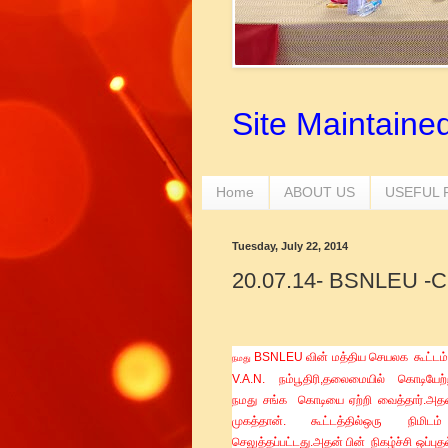
Site Maintaine
Home
ABOUT US
USEFUL
Tuesday, July 22, 2014
20.07.14- BSNLEU -CH
BSNLEU
வின்
மத்திய செயலக
கூட்டம
நமது
V.A.N.
நம்பூதிரி
,
தலைமையில்
கொடியேற்
நமது
சங்க
கொடியை ஏற்றி வைத்தார்.அத
முகத்தான்
.
கூட்டத்தில்
ஒரு
நிமிடம்
செலுத்தப்பட்டது.அ
தன்
பின்
நிகழ்ச்சி
ஒப்புத