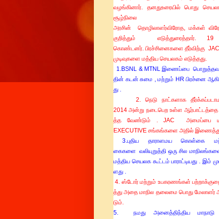
வழங்கினார்
.
தனது
உரையில்
பொது
செயலா
சூழ்நிலை க
அரசின்
தொழிலாளர்
விரோத
,
மக்கள்
விர
குறித்தும் எடுத்துரைத்தார்.
1
கொண்டனர்.
பிரச்சினைகளை
தீர்விற்கு
JAC 
முடிவுகளை மத்திய செயலகம் எடுத்தது.
1.
BSNL
&
MTNL
இணைப்பை
பொறுத்த
தின்
கடன்
சுமை
,
மற்றும்
HR
பிரச்னை
ஆகி
து
.
2.
நெடு
நாட்களாக
தீர்க்கப்படா
2014
அன்று
நடைபெற
உள்ள
ஆர்பாட்டத்தை
த்த
வேண்டும்
. JAC
அமைப்பை
EXECUTIVE
சங்கங்களை
அதில்
இணைத்த
3.
புதிய
தாராளமய
கொள்கை
மற
கைகளை
வலியுறுத்தி
ஒரு
சில
மாநிலங்கள
மத்திய
செயலக
கூட்டம்
பாராட்டியது
.
இம்
மு
ளது
.
4.
ஸ்டோர்
மற்றும்
உபகரணங்கள்
பற்றாக்குற
த்து
அதை
மாநில
தலைமை
பொது
மேலாளர்
டும்
.
5.
நமது
அனைத்திந்திய
மா
நாடு
எ