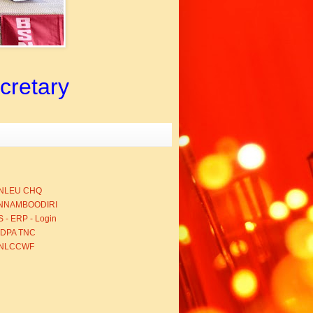
ecretary
NLEU CHQ
NNAMBOODIRI
 - ERP - Login
BDPA TNC
NLCCWF