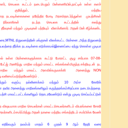
ளர்
, செயலக
கூட்டம்
நடைபெறும்
பின்னணியில்
,
நாட்டில்
உள்ள
களச்
ுறித்தும், மத்திய
ோத
நடவடிக்கைகளை
நரேந்திர
மோடி
அரசு
தொடர்ந்துள்ள
முயற்சிகள்
9
நிர்வாகிகள்
நடந்த செயலக கூட்டத்தில்
கலந்து
தீர்வுகள் மற்றும்
முடிவுகள் பற்றியும்
விளக்கினார்
. அதன் பின் கீழ்க்கண்ட
வரை
,
MTNL
நிறுவனத்தின்
பங்குகள்
விலக்கபட்ட
பிரச்னை
,
அந்த
நிறுவனத்
யவற்றை
தீர்க்க
நடவடிக்கை
எடுக்காமல்
இணைப்பை
ஏற்று
கொள்ள
முடியா
மல்
உள்ள
பிரச்னைகளுக்காக
கூட்டு
போராட்ட
குழு
சார்பாக
07-08-
பேட்ஜ்
அணிந்து
மாநில
மற்றும்
மாவட்ட
சங்கங்கள்
மிகுந்த
சக்தியுடன்
நட
மாநில
மற்றும்
மாவட்ட
அளவில்
உருவாக்கி
அனைத்து
NON
ு
வலிமைப்படுத்தவேண்டும்
.
்றும்
வகுப்பு
நல்லிணக்கம்
மற்றும்
10
அம்ச
கோரிக்
ை
தவிர
அனைத்து
மாநிலங்களிலும்
கருத்தரங்கம்
சிறப்பாக
நடைபெற்றதை
யற்சி
மாவட்ட
மட்டங்களிலும்
தொடரவேண்டும்
என்று
முடிவு
செய்யப்பட்டுள்
ை
விஷயமாக
மாநில
செயலர்கள்
மாவட்ட
செயலர்களிடம்
விபரங்களை
சேகரி
அவர்களிடம்
சமர்ப்பித்து
அதன்
நகலை
மத்திய
சங்கத்திடம்
சமர்பிக்க
வேண்
திர்
வரும்
நவம்பர்
மாதம்
6
முதல்
9
ஆம்
தேதி
வரை