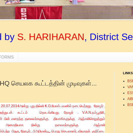
d by
S. HARIHARAN
, District S
 FORMS
LINKS
BS
Q செயலக கூட்டத்தின் முடிவுகள்...
VA
ESS
AI
BS
்
20.07.2014
அன்று
புது
தில்லி
K.G.
போஸ்
பவனில்
நடைபெற்றது
.
தோழர்
.
றத்துடன்
.
கூட்டம்
தொடங்கியது
.
தோழர்
. V.A.N.
நம்பூதிரி
,
ன் பின் மறைந்த தலைவர்களுக்கு
தியாகிகளுக்கு
அஞ்சலிசெலுத்தும்
அமைதி
யாக
நின்று
தலைவர்களுக்கு
அஞ்சலி
ல்பெற்ற
பிறகு
,
தோழர்.
.
பி
அபிமன்யூ
,
பொது
செயலாளர்
,
விவாதக்
குறிப்பை