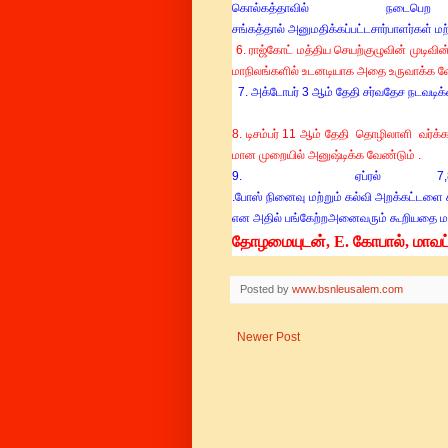
கொல்கத்தாவில்
நடைபெற
சங்கத்தால்
அனுமதிக்கப்பட்ட
சார்பாளர்கள்
மற
6.
ராஜ்கோட்
மத்திய
செயற்குழுவின்
முடிவின
மாநிலங்களில்
உடனடியாக
அதை
உருவாக்க
வ
7.
அக்டோபர்
3
ஆம்
தேதி
சர்வதேச
நடவடிக
8.
டிசம்பர்
11
ஆம்
தேதி
தொழிலாளி
வர்க்
மான
முறையில்
அனுஷ்டிக்க
வேண்டும்
.
9.
ஏப்ரல்
7
.
போஸ்
நினைவு
மற்றும்
கல்வி
அறக்கட்டளை
என
அதில்
பங்கேற்ற
அனைவரும்
கூறியதை
ம
தோழமையுடன், E. கோபால், மாவட
Posted by
www.bsnleusalem.com
Newer Post