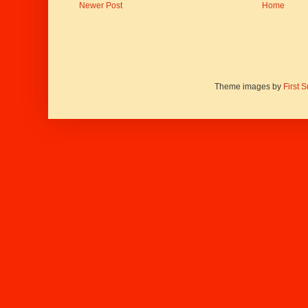
Newer Post
Home
Theme images by
First 