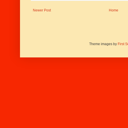
Newer Post
Home
Theme images by
First 