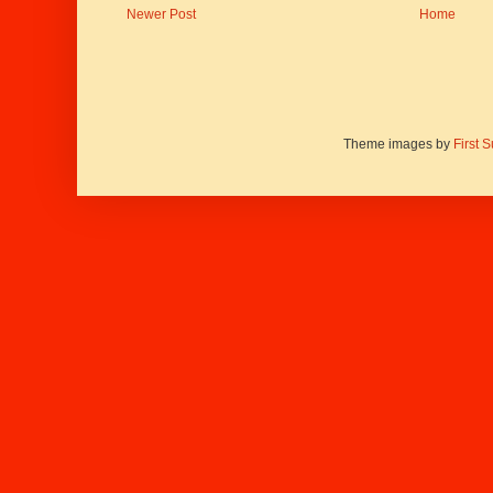
Newer Post
Home
Theme images by
First 