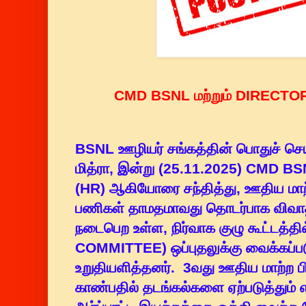
CMD BSNL மற்றும் DIRECTOR (
BSNL ஊழியர் சங்கத்தின் பொதுச் ச
மித்ரா, இன்று (25.11.2025) CMD B
(HR) ஆகியோரை சந்தித்து, ஊதிய மாற்ற
பணிகள் தாமதமாவது தொடர்பாக விவாதி
நடைபெற உள்ள, நிர்வாக குழு கூட்டத
COMMITTEE) ஒப்புதலுக்கு வைக்கப்ப
உறுதியளித்தனர். 3வது ஊதிய மாற்ற பிர
காண்பதில் தடங்கல்களை ஏற்படுத்தும் எ