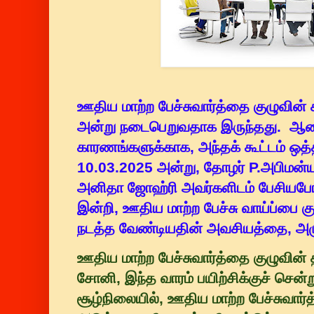
ஊதிய மாற்ற பேச்சுவார்த்தை குழுவின் 
அன்று நடைபெறுவதாக இருந்தது. ஆனா
காரணங்களுக்காக, அந்தக் கூட்டம் ஒத்
10.03.2025 அன்று, தோழர் P.அபிமன்ய
அனிதா ஜோஹ்ரி அவர்களிடம் பேசியபோத
இன்றி, ஊதிய மாற்ற பேச்சு வாய்ப்பை க
நடத்த வேண்டியதின் அவசியத்தை, அழ
ஊதிய மாற்ற பேச்சுவார்த்தை குழுவின்
சோனி, இந்த வாரம் பயிற்சிக்குச் சென்ற
சூழ்நிலையில், ஊதிய மாற்ற பேச்சுவார்