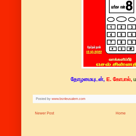
தோழமையுடன்,
E. கோபால்,
ம
Posted by
www.bsnleusalem.com
Newer Post
Home