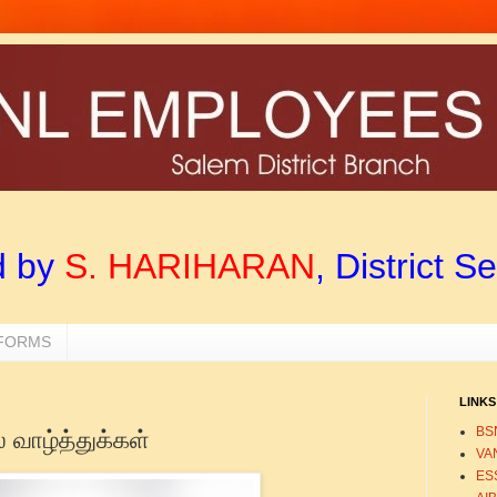
d by
S. HARIHARAN
, District S
 FORMS
LINKS
BS
் வாழ்த்துக்கள்
VA
ESS