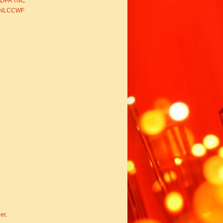
BDPA TNC
NLCCWF
er
.