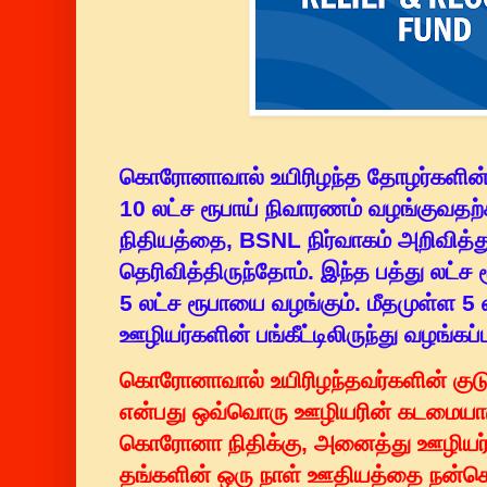
கொரோனாவால் உயிரிழந்த தோழர்களின் கு
10 லட்ச ரூபாய் நிவாரணம் வழங்கு
நிதியத்தை, BSNL நிர்வாகம் அறிவித்
தெரிவித்திருந்தோம். இந்த பத்து லட்ச 
5 லட்ச ரூபாயை வழங்கும். மீதமுள்ள 5
ஊழியர்களின் பங்கீட்டிலிருந்து வழங்கப்ப
கொரோனாவால் உயிரிழந்தவர்களின் குடு
என்பது ஒவ்வொரு ஊழியரின் கடமையா
கொரோனா நிதிக்கு, அனைத்து ஊழியர்க
தங்களின் ஒரு நாள் ஊதியத்தை நன