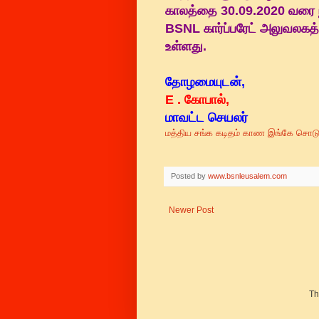
காலத்தை 30.09.2020 வரை ந
BSNL கார்ப்பரேட் அலுவலகத
உள்ளது.
தோழமையுடன்,
E . கோபால்,
மாவட்ட செயலர்
மத்திய சங்க கடிதம் காண இங்கே சொடுக
Posted by
www.bsnleusalem.com
Newer Post
Th