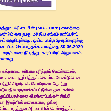
மருத்துவ அட்டையின் (MRS Card) காலத்தை
ண்டும் என நமது மத்திய சங்கம் கார்ப்பரேட்
தம் எழுதியுள்ளது. ஓய்வு பெற்ற தோழர்களுக்கு
ட்டையின் செல்லத்தக்க காலத்தை 30.06.2020
ரும் வரை நீட்டித்து, கார்ப்பரேட் அலுவலகம்,
 உள்ளது.
த உத்தரவை சரியாக புரிந்துக் கொள்ளாமல்,
ட்டைகளை புதுப்பித்துக் கொள்ள வேண்டுமென
ப்பந்திக்கிறார்கள். கொரோனா தொற்று
ுவதில் உருவாக்கப்பட்டுள்ள தடைகளின்
ுப்பிப்பதற்கான விண்ணப்பங்கள் நிரப்பி
ளன. இவற்றின் காரணமாக, ஓய்வு
்டுள்ள மருத்துவ அட்டையின் செல்லத்தக்க