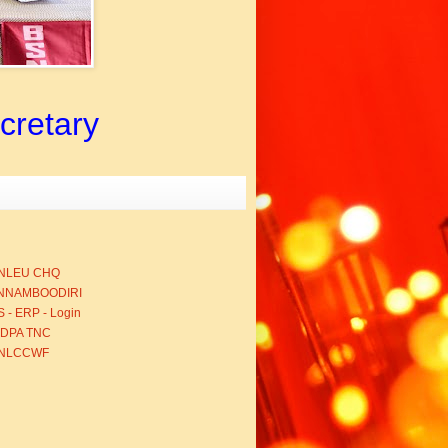
ecretary
NLEU CHQ
NNAMBOODIRI
 - ERP - Login
BDPA TNC
NLCCWF