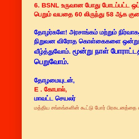
6. BSNL உருவான போது போடப்பட்ட ஒப்ப
பெறும் வயதை 60 லிருந்து 58 ஆக குற
தோழர்களே! அரசாங்கம் மற்றும் நிர்வா
நிறுவன விரோத கொள்கைகளை ஒன்று பட
மூன்று நாள் போராட்டத
வீழ்த்துவோம்.
பெறுவோம்.
தோழமையுடன்,
E . கோபால்,
மாவட்ட செயலர்
மத்திய சங்கங்களின் கூட்டு போர் பிரகடனத்த