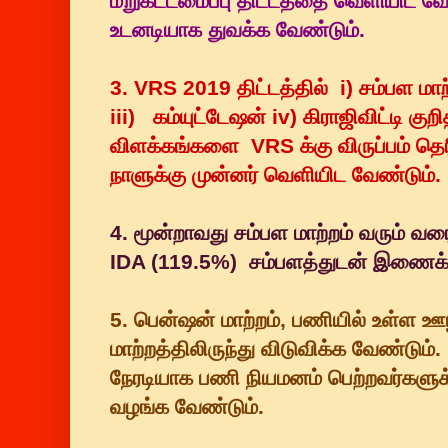
மறுகட்டமைப்பு திட்டத்தை வெளியிட 
உடனடியாக துவக்க வேண்டும்.
3. VRS 2019 திட்டத்தில் i) சம்பள மாற
iii) கம்யுட்டேஷன் iv) கிராஜிவிட்டி க
விளக்கங்களை VRS க்கு விருப்பம் தெ
நாளுக்கு முன்னர் வெளியிட வேண்டும்.
4. மூன்றாவது சம்பள மாற்றம் வரும் வ
IDA (119.5%) சம்பளத்துடன் இணைக்
5. பென்ஷன் மாற்றம், பணியில் உள்ள ஊ
மாற்றத்திலிருந்து விடுவிக்க வேண்டும்
நேரடியாக பணி நியமனம் பெற்றவர்களுக
வழங்க வேண்டும்.