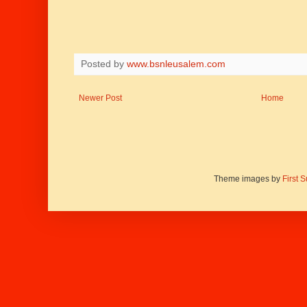
Posted by
www.bsnleusalem.com
Newer Post
Home
Theme images by
First 