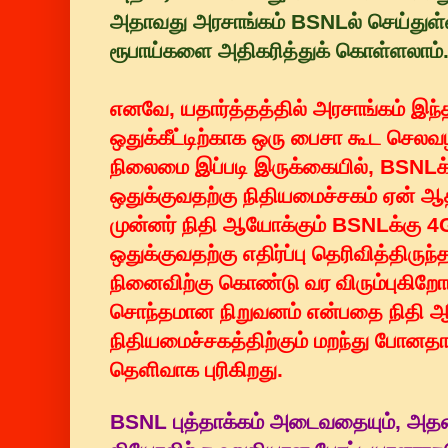
அதாவது அரசாங்கம் BSNLல் செய்துள்ள
ரூபாய்களை அதிகரித்துக் கொள்ளலாம்
எனவே, யதார்த்தத்தில் அரசாங்கம் இ
ஒதுக்கீட்டிற்காக ஒரு பைசா கூட செல
நிலைமை இப்படி இருக்கையில், BSNL
ஒதுக்குவதற்கு நிதியமைச்சகம் ஏன் 
முன்னர் நிதி ஆயோக்கும் BSNLக்கு 
ஒதுக்குவதற்கு எதிர்ப்பு தெரிவித்தி
நினைவிற்கு கொண்டு வர விரும்புகிறோ
சொந்தமான நிறுவனம் என்பதை நிதி ஆய
நிதியமைச்சகத்திற்கும் மறந்து போனத
தெளிவாக புரிகிறது.
BSNL புத்தாக்கம் அடைவதையும், அதன