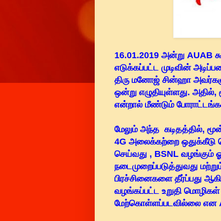
16.01.2019 அன்று AUAB கூட
எடுக்கப்பட்ட முடிவின் அடிப
திரு மனோஜ் சின்ஹா அவர்கள
ஒன்று எழுதியுள்ளது. அதில்
என்றால் மீண்டும் போராட்டங்
மேலும் அந்த கடிதத்தில்,
மூன
4G அலைக்கற்றை ஒதுக்கீடு ச
செய்வது , BSNL வழங்கும் ஓய
நடைமுறைப்படுத்துவது மற்றும
பிரச்சினைகளை தீர்ப்பது ஆ
வழங்கப்பட்ட உறுதி மொழிகள் 
மேற்கொள்ளப்படவில்லை என A