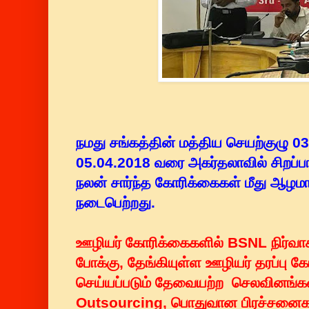
நமது சங்கத்தின் மத்திய செயற்குழு 0
05.04.2018 வரை அகர்தலாவில் சிறப்ப
நலன் சார்ந்த கோரிக்கைகள் மீது ஆழ
நடைபெற்றது.
ஊழியர் கோரிக்கைகளில் BSNL நிர்வ
போக்கு, தேங்கியுள்ள ஊழியர் தரப்பு 
செய்யப்படும் தேவையற்ற செலவினங்கள்
Outsourcing, பொதுவான பிரச்சனைக