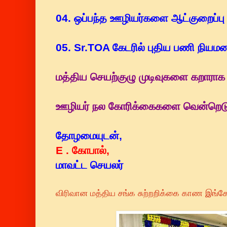
04. ஒப்பந்த ஊழியர்களை ஆட்குறைப்பு
05. Sr.TOA கேடரில் புதிய பணி நியமன
மத்திய செயற்குழு முடிவுகளை கறாராக 
ஊழியர் நல கோரிக்கைகளை வென்றெடு
தோழமையுடன்,
E . கோபால்,
மாவட்ட செயலர்
விரிவான மத்திய சங்க சுற்றறிக்கை காண இங்க