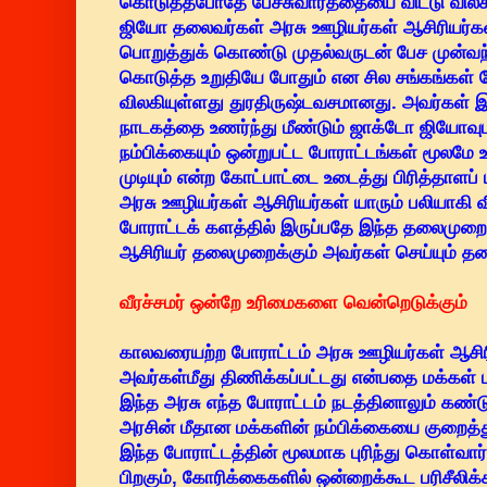
கொடுத்தபோதே பேச்சுவார்த்தையை விட்டு விலக
ஜியோ தலைவர்கள் அரசு ஊழியர்கள் ஆசிரியர்க
பொறுத்துக் கொண்டு முதல்வருடன் பேச முன்வந்
கொடுத்த உறுதியே போதும் என சில சங்கங்கள் போ
விலகியுள்ளது துரதிருஷ்டவசமானது. அவர்கள் இ
நாடகத்தை உணர்ந்து மீண்டும் ஜாக்டோ ஜியோவ
நம்பிக்கையும் ஒன்றுபட்ட போராட்டங்கள் மூல
முடியும் என்ற கோட்பாட்டை உடைத்து பிரித்தாளப் பா
அரசு ஊழியர்கள் ஆசிரியர்கள் யாரும் பலியாகி
போராட்டக் களத்தில் இருப்பதே இந்த தலைமுறைக
ஆசிரியர் தலைமுறைக்கும் அவர்கள் செய்யும் 
வீரச்சமர் ஒன்றே உரிமைகளை வென்றெடுக்கும்
காலவரையற்ற போராட்டம் அரசு ஊழியர்கள் ஆசிரி
அவர்கள்மீது திணிக்கப்பட்டது என்பதை மக்கள் பு
இந்த அரசு எந்த போராட்டம் நடத்தினாலும் கண
அரசின் மீதான மக்களின் நம்பிக்கையை குறைத்
இந்த போராட்டத்தின் மூலமாக புரிந்து கொள்வார
பிறகும், கோரிக்கைகளில் ஒன்றைக்கூட பரிசீலிக