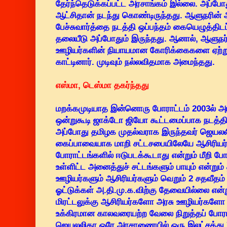
தேர்ந்தெடுக்கப்பட்ட அரசாங்கம் இல்லை. அப்போ
ஆட்சிதான் நடந்து கொண்டிருந்தது. ஆளுநரின
பேச்சுவார்த்தை நடத்தி ஒப்பந்தம் கையெழுத்திடப
தலையீடு அப்போதும் இருந்தது. ஆனால், ஆளுநர
ஊழியர்களின் நியாயமான கோரிக்கைகளை ஏற்று
காட்டினார். முடிவும் நல்லவிதமாக அமைந்தது.
எஸ்மா, டெஸ்மா தகர்ந்தது
மறக்கமுடியாத இன்னொரு போராட்டம் 2003ல் அரச
ஒன்றுகூடி ஜாக்டோ ஜியோ கூட்டமைப்பாக நடத்த
அப்போது தமிழக முதல்வராக இருந்தவர் ஜெயலலி
கைப்பாவையாக மாறி சட்டசபையிலேயே ஆசிரியர்
போராட்டங்களில் ஈடுபடக்கூடாது என்றும் மீறி ப
உள்ளிட்ட அனைத்துச் சட்டங்களும் பாயும் என்ற
ஊழியர்களும் ஆசிரியர்களும் வெறும் 2 சதவீதம் 
ஓட்டுக்கள் அ.தி.மு.க.விற்கு தேவையில்லை என்று
மிரட்டலுக்கு ஆசிரியர்களோ அரசு ஊழியர்களோ 
உக்கிரமான காலவரையற்ற வேலை நிறுத்தப் போராட
ஜெயலலிதா ஒரே அரசாணையில் ஒரு இலட்சத்து 7