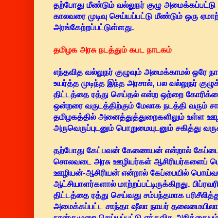
தற்போது மீண்டும் வல்லுநர் குழு அமைக்கப்பட்ட
காலவரை முடிவு செய்யப்பட்டு மீண்டும் ஒரு ஏமாற
அரங்கேற்றப்பட்டுள்ளது.
தமிழக அரசு நடத்தும் கபட நாடகம்
எந்தவித வல்லுநர் குழுவும் அமைக்காமல் ஒரே நா
உயர்த்த முடிந்த இந்த அரசால், பல வல்லுநர் குழ
திட்டத்தை ரத்து செய்தல் என்ற ஒற்றை கோரிக்க
ஒன்றரை வருடத்திற்கும் மேலாக நடத்தி வரும் 
தமிழகத்தில் அனைத்துத்துறைகளிலும் உள்ள ஊழி
அருவெருப்புடனும் பொறுமையுடனும் சகித்து வருக
தற்போது கேட்பவன் கேணையன் என்றால் கேப்பையி
சொலவடை அரசு ஊழியர்கள் ஆசிரியர்களைப் ப
ஊழியன்-ஆசிரியன் என்றால் கேப்பையில் பொய்வட
ஆட்சியாளர்களால் மாற்றப்பட்டிருக்கிறது. பிப்ரவர
திட்டத்தை ரத்து செய்வது சம்பந்தமாக பரிசீலித
அமைக்கப்பட்ட சாந்தா ஷீலா நாயர் தலைமையிலான வ
நான்குமுறை செய்யப்பட்டு எந்தவித அறிக்கையும