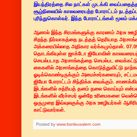
இயந்திரத்தை சில நாட்கள் முடக்கி வைப்பதைத்
சூழ்நிலையில் காலவரையற்ற போராட்டம் நடத்தப்
புரிந்துகொள்வர். இந்த போராட்டங்கள் மூலம் மக்
ஆனால் இந்த சிரமங்களுக்கு காரணம் அரசு ஊழிய
சிறந்த நிர்வாகத்தை நடத்தத் தெரியாத அரசாங்க
அக்கரையில்லாத அதிகார வர்க்கமும்தான். 07.0
தொடங்கியுள்ள ஜாக்டோ ஜியோவின் காலவரையற்ற
செயல்படாத அரசாங்கத்தை செயல்பட வைக்கட்டும
கைகளில் அரசாங்கத்தை கொடுத்துவிட்டு நாற்கா
ஓடிக்கொண்டிருக்கும் அமைச்சர்களையும், சட்டம
ஜியோ போராட்டம் சிந்திக்க வைக்கும். சாணக்க
இடங்களில் சத்ரியத் தனம் தலை கொய்யும் என்பதை
இடங்களில் வீரச்சமர் ஒன்றே உரிமைகளை வென்றெ
ஒருமுறை இவ்வுலகுக்கு அரசு ஊழியர்கள் ஆசிரியர
காட்டுவார்கள்.
Posted by
www.bsnleusalem.com