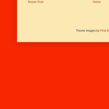
Newer Post
Home
Theme images by
First 