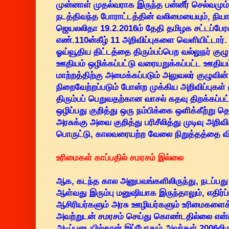
முன்னாள் முதல்வராக இருந்த பன்னீர் செல்வமும
நடத்திவந்த போராட்டத்தின் வலிமையையும், நியா
ஜெயலலிதா 19.2.2016ம் தேதி தமிழக சட்டப்பேர
எண்.110ன்கீழ் 11 அறிவிப்புகளை வெளியிட்டார். 
ஓய்வூதிய திட்டத்தை திரும்பப்பெற வல்லுநர் கு
ஊதியம் ஒழிக்கப்பட்டு வரையறுக்கப்பட்ட ஊதிய
மாற்றத்திற்கு அமைக்கப்படும் அலுவலர் குழுவின்
நிறைவேற்றப்படும் போன்ற முக்கிய அறிவிப்புகள் ம
திரும்பப் பெறுவதற்கான வாசல் கதவு திறக்கப்
ஒழிப்பது குறித்து ஒரு நம்பிக்கை ஒளிக்கீற்று 
அரசுக்கு அவை குறித்து பரிசீலித்து முடிவு அறி
பொருட்டு, காலவரையற்ற வேலை நிறுத்தத்தை வ
உரிமைகள் காப்பதில் சமரசம் இல்லை
ஆக, கடந்த கால அனுபவங்களிலிருந்து, நடப்பது 
ஆள்வது இரும்பு மனுஷியாக இருந்தாலும், எதிர
ஆசிரியர்களும் அரசு ஊழியர்களும் உரிமைகளைக் க
அவற்றுடன் சமரசம் செய்து கொண்டதில்லை என்கி
அடிப்படையில்தான் இப்போதும் அவர்கள் 2006லிர