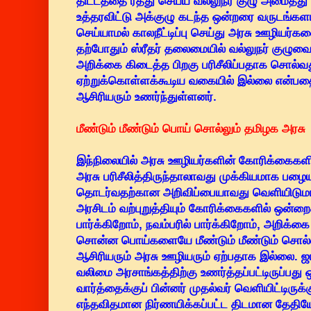
திட்டத்தை ரத்து செய்ய வல்லுநர் குழு அமைத்து ப
உத்தரவிட்டு அக்குழு கடந்த ஒன்றரை வருடங்கள
செய்யாமல் காலநீட்டிப்பு செய்து அரசு ஊழியர்க
தற்போதும் ஸ்ரீதர் தலைமையில் வல்லுநர் குழுவ
அறிக்கை கிடைத்த பிறகு பரிசீலிப்பதாக சொல்வ
ஏற்றுக்கொள்ளக்கூடிய வகையில் இல்லை என்ப
ஆசிரியரும் உணர்ந்துள்ளனர்.
மீண்டும் மீண்டும் பொய் சொல்லும் தமிழக அரசு
இந்நிலையில் அரசு ஊழியர்களின் கோரிக்கைகளி
அரசு பரிசீலித்திருந்தாலாவது முக்கியமாக பழை
தொடர்வதற்கான அறிவிப்பையாவது வெளியிடுமாற
அரசிடம் வற்புறுத்தியும் கோரிக்கைகளில் ஒன்றை
பார்க்கிறோம், நவம்பரில் பார்க்கிறோம், அறிக்க
சொன்ன பொய்களையே மீண்டும் மீண்டும் சொல்ல
ஆசிரியரும் அரசு ஊழியரும் ஏற்பதாக இல்லை. 
வலிமை அரசாங்கத்திற்கு உணர்த்தப்பட்டிருப்பது ஒ
வார்த்தைக்குப் பின்னர் முதல்வர் வெளியிட்டிருக
எந்தவிதமான நிர்ணயிக்கப்பட்ட திடமான தேத