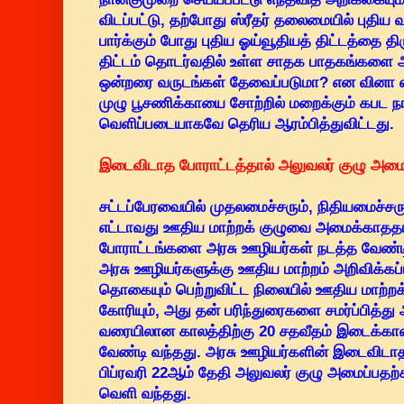
விடப்பட்டு, தற்போது ஸ்ரீதர் தலைமையில் புதிய
பார்க்கும் போது புதிய ஓய்வூதியத் திட்டத்தை தி
திட்டம் தொடர்வதில் உள்ள சாதக பாதகங்களை ஆ
ஒன்றரை வருடங்கள் தேவைப்படுமா? என வினா எழு
முழு பூசணிக்காயை சோற்றில் மறைக்கும் கபட 
வெளிப்படையாகவே தெரிய ஆரம்பித்துவிட்டது.
இடைவிடாத போராட்டத்தால் அலுவலர் குழு அமைப
சட்டப்பேரவையில் முதலமைச்சரும், நிதியமைச்சர
எட்டாவது ஊதிய மாற்றக் குழுவை அமைக்காதத
போராட்டங்களை அரசு ஊழியர்கள் நடத்த வேண்டி
அரசு ஊழியர்களுக்கு ஊதிய மாற்றம் அறிவிக்கப்
தொகையும் பெற்றுவிட்ட நிலையில் ஊதிய மாற்
கோரியும், அது தன் பரிந்துரைகளை சமர்ப்பித்
வரையிலான காலத்திற்கு 20 சதவீதம் இடைக்கா
வேண்டி வந்தது. அரசு ஊழியர்களின் இடைவிட
பிப்ரவரி 22ஆம் தேதி அலுவலர் குழு அமைப்பதற
வெளி வந்தது.