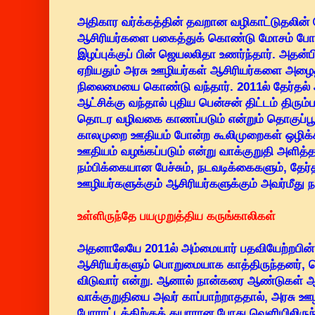
அதிகார வர்க்கத்தின் தவறான வழிகாட்டுதலின் ப
ஆசிரியர்களை பகைத்துக் கொண்டு மோசம் ப
இழப்புக்குப் பின் ஜெயலலிதா உணர்ந்தார். அதன்
ஏறியதும் அரசு ஊழியர்கள் ஆசிரியர்களை அழைத்த
நிலைமையை கொண்டு வந்தார். 2011ல் தேர்தல் அ
ஆட்சிக்கு வந்தால் புதிய பென்சன் திட்டம் திரு
தொடர வழிவகை காணப்படும் என்றும் தொகுப்பூதியம
காலமுறை ஊதியம் போன்ற கூலிமுறைகள் ஒழிக்
ஊதியம் வழங்கப்படும் என்று வாக்குறுதி அளித்
நம்பிக்கையான பேச்சும், நடவடிக்கைகளும், தேர்
ஊழியர்களுக்கும் ஆசிரியர்களுக்கும் அவர்மீது 
உள்ளிருந்தே பயமுறுத்திய கருங்காலிகள்
அதனாலேயே 2011ல் அம்மையார் பதவியேற்றபின் 
ஆசிரியர்களும் பொறுமையாக காத்திருந்தனர்,
விடுவார் என்று. ஆனால் நான்கரை ஆண்டுகள் ஆ
வாக்குறுதியை அவர் காப்பாற்றாததால், அரசு 
போராட்டத்திற்குத் தயாரான போது வெளியிலிருந்து