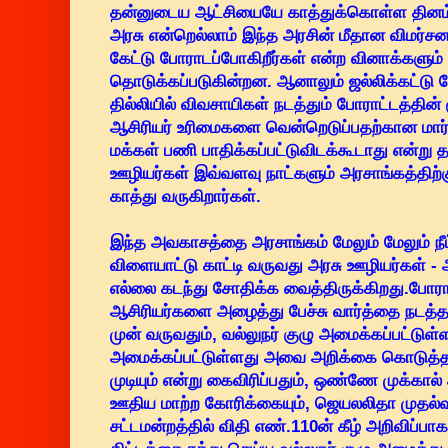
தன்னுடைய ஆட்சியையே காத்துக்கொள்ள தினம்த
அரசு என்றெல்லாம் இந்த அரசின் மீதான விமர்ச
கேட்டு போராடப்போகிறீர்கள் என்ற வினாக்களும்
தொடுக்கப்படுகின்றன. ஆனாலும் ஜல்லிக்கட்டு போர
தில்லியில் விவசாயிகள் நடத்தும் போராட்டத்தின் 
ஆசிரியர் உரிமைகளை வென்றெடுப்பதற்கான மார்
மக்கள் பணி பாதிக்கப்பட்டுவிடக்கூடாது என்று த
ஊழியர்கள் இவ்வளவு நாட்களும் அரசாங்கத்தி
காத்து வருகிறார்கள்.
இந்த அவகாசத்தை அரசாங்கம் மேலும் மேலும் நீட
விளையாட்டு காட்டி வருவது அரசு ஊழியர்கள்
எல்லை கடந்து சோதிக்க வைத்திருக்கிறது.போர
ஆசிரியர்களை அழைத்து பேச்சு வார்த்தை நடத்த 
முன் வருவதும், வல்லுநர் குழு அமைக்கப்பட்டுள்
அமைக்கப்பட்டுள்ளது அவை அறிக்கை கொடுத்த பி
முடியும் என்று கைவிரிப்பதும், ஒண்ணே முக்கா
ஊதிய மாற்ற கோரிக்கையும், ஜெயலலிதா முதல்
சட்டமன்றத்தில் விதி எண்.110ன் கீழ் அறிவிப்பா