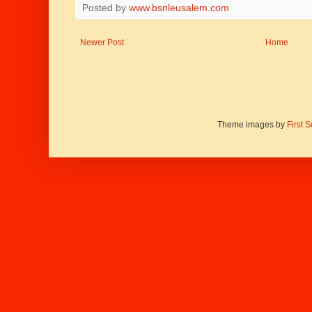
Posted by
www.bsnleusalem.com
Newer Post
Home
Theme images by
First 