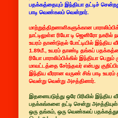
பதக்கத்தையும் இந்தியா தட்டிச் சென்றத
பாடி வெண்கலம் வென்றார்.
மாற்றுத்திறனாளிகளுக்கான பாராலிம்பிக்
நாட்டிலுள்ள ரியோ டி ஜெனிரோ நகரில் ந
உயரம் தாண்டுதல் போட்டியில் இந்திய வீ
1.89மீ., உயரம் தாண்டி தங்கப் பதக்கத்த
ரியோ பாராலிம்பிக்கில் இந்தியா பெறும் 
மாவட்டத்தை சேர்ந்தவர் என்பது குறிப்ப
இந்திய வீரரான வருண் சிங் பாடி உயரம
வென்று வென்று அசத்தினார்.
இதனையடுத்து ஒரே பிரிவில் இந்திய வீ
பதக்கங்களை தட்டி சென்று அசத்தியுள்ள
ஒரு தங்கம், ஒரு வெண்கலப் பதக்கத்த