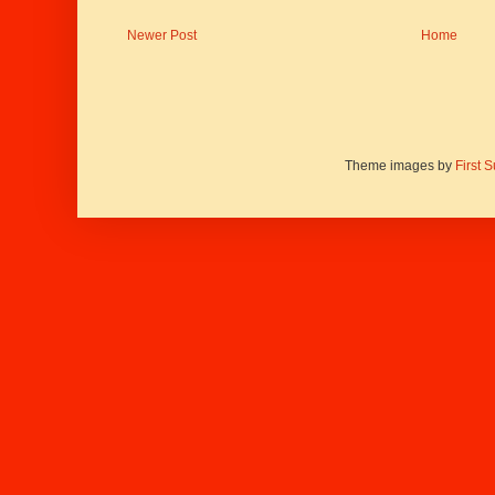
Newer Post
Home
Theme images by
First 