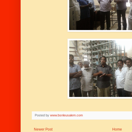
Posted by
www.bsnleusalem.com
Newer Post
Home