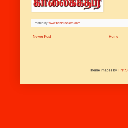
Posted by
www.bsnleusalem.com
Newer Post
Home
Theme images by
First 