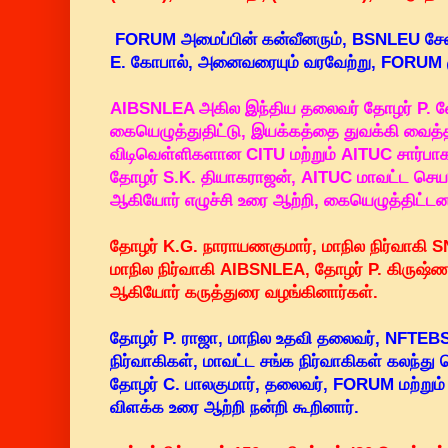
FORUM அமைப்பின் கன்வீனரும், BSNLEU சேல
E. கோபால், அனைவரையும் வரவேற்று, FORUM ம
AIBSNLEA அகில இந்திய தலைவர் தோழர் P. வ
கையெழுத்துதிட்டு, இயக்கத்தை துவக்கி வைத்தா
விடிவெள்ளிகளான CITU மற்றும் AITUC சார்பா
தோழர் S.K. தியாகராஜன், AITUC மாவட்ட செயல
ஆகியோர் எழுச்சி உரை ஆற்றி, கையெழுத்திட்டன
தோழர் K.G. நாராயணகுமார், மாநில நிர்வாகி S
மாநில நிர்வாகி AIBSNLEA, தோழர் P. கிருஷ்ண
ஆகியோர் கருத்துரை வழங்கினார்கள்.
தோழர் P. ராஜா, மாநில உதவி தலைவர், NFTEBS
நிர்வாகிகள், மாவட்ட சங்க நிர்வாகிகள் கலந்து 
தோழர் C. பாலகுமார், தலைவர், FORUM மற்றும
விளக்க உரை ஆற்றி நன்றி கூறினார்.