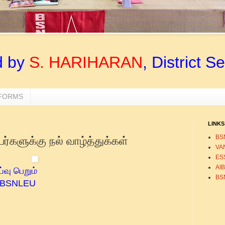
d by
S. HARIHARAN
, District S
 FORMS
LINKS
BS
்களுக்கு நல் வாழ்த்துக்கள்
VA
ESS
AI
்வு பெறும்
BS
கு BSNLEU