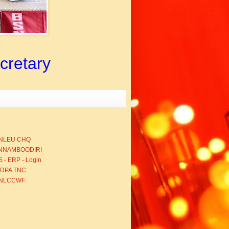
ecretary
NLEU CHQ
NNAMBOODIRI
 - ERP - Login
BDPA TNC
NLCCWF