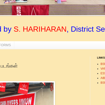
d by
S. HARIHARAN
, District S
 FORMS
LINKS
BS
 படங்கள்
VA
ESS
AI
BS