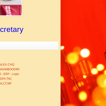
ecretary
NLEU CHQ
NNAMBOODIRI
 - ERP - Login
BDPA TNC
NLCCWF