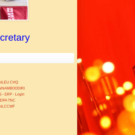
ecretary
NLEU CHQ
NNAMBOODIRI
 - ERP - Login
BDPA TNC
NLCCWF