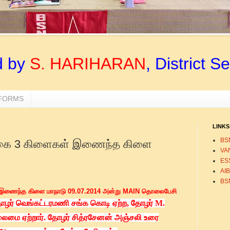
d by
S. HARIHARAN
, District S
 FORMS
LINKS
BS
ுகை 3 கிளைகள் இணைந்த கிளை
VA
ESS
AI
BS
 இணைந்த கிளை மாநாடு 09.07.2014 அன்று MAIN தொலைபேசி
ழர் வெங்கட்டரமணி சங்க கொடி ஏற்ற,
தோழர் M.
லைமை ஏற்றார். தோழர் சித்ரசேனன் அஞ்சலி உரை