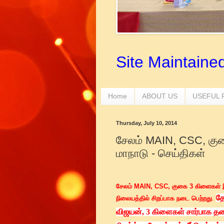
Site Maintaine
Home
ABOUT US
USEFUL
Thursday, July 10, 2014
சேலம் MAIN, CSC, க
மாநாடு - செய்திகள்
சேலம் MAIN, CSC, குகை 3 கிளைகள்
தோ
நிலையத்தில் சிறப்பாக நடை பெற்றது
.
விஜயன், 3 கிளைகள் சார்பாக த