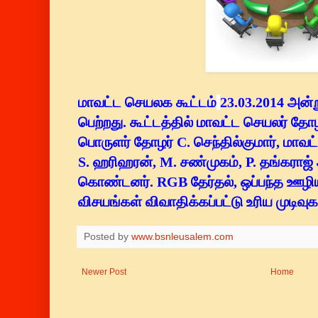
மாவட்ட செயலக கூட்டம்
23.03.2014 அன்
பெற்றது. கூட்டத்தில் மாவட்ட செயலர் தோ
பொருளர் தோழர் C. செந்தில்குமார், மாவ
S. ஹரிஹரன், M. சண்முகம், P. தங்கராஜ்
கொண்டனர். RGB தேர்தல், ஒப்பந்த ஊழிய
விசயங்கள் விவாதிக்கப்பட்டு உரிய முடிவுக
Posted by
www.bsnleusalem.com
Newer Post
Home