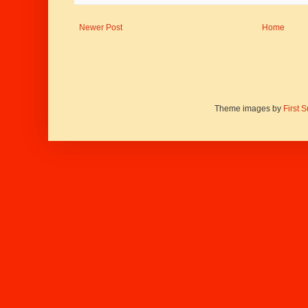
Newer Post
Home
Theme images by
First 